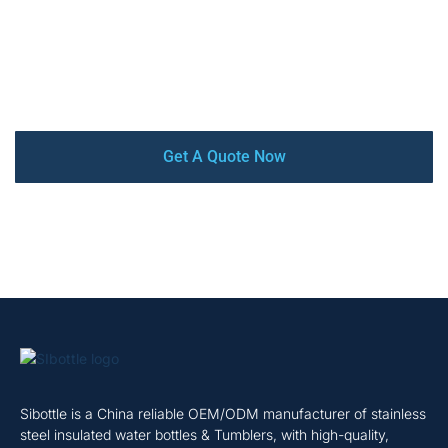
around. Our factory is audited by SEDEX, BSCI, and
ISO9001 certified. From design and prototyping to mass
production and delivery, we offer a complete turnkey
service that ensures your satisfaction every step of the
way.
Get A Quote Now
Sibottle is a China reliable OEM/ODM manufacturer of stainless
steel insulated water bottles & Tumblers, with high-quality,