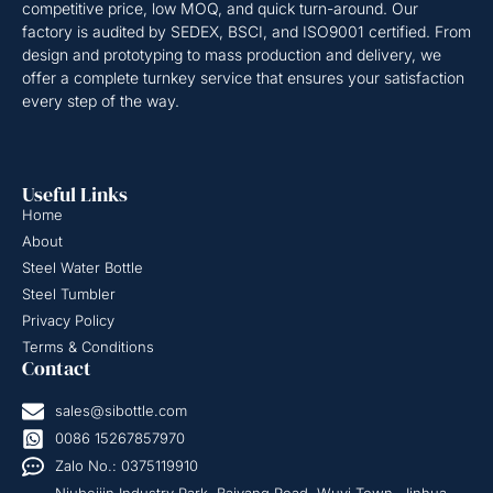
competitive price, low MOQ, and quick turn-around. Our
factory is audited by SEDEX, BSCI, and ISO9001 certified. From
design and prototyping to mass production and delivery, we
offer a complete turnkey service that ensures your satisfaction
every step of the way.
Useful Links
Home
About
Steel Water Bottle
Steel Tumbler
Privacy Policy
Terms & Conditions
Contact
sales@sibottle.com
0086 15267857970
Zalo No.: 0375119910
Niubeijin Industry Park, Baiyang Road, Wuyi Town, Jinhua