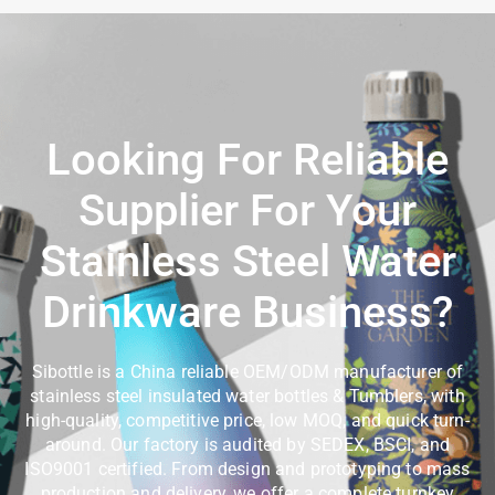
Looking For Reliable
Supplier For Your
Stainless Steel Water
Drinkware Business?
Sibottle is a China reliable OEM/ODM manufacturer of
stainless steel insulated water bottles & Tumblers, with
high-quality, competitive price, low MOQ, and quick turn-
around. Our factory is audited by SEDEX, BSCI, and
ISO9001 certified. From design and prototyping to mass
production and delivery, we offer a complete turnkey