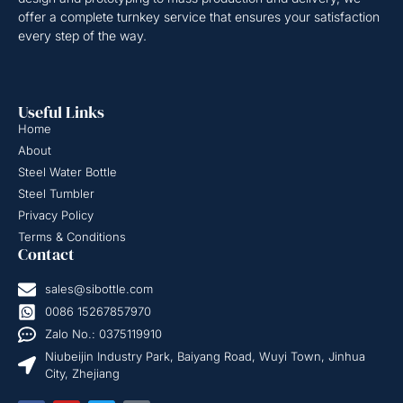
offer a complete turnkey service that ensures your satisfaction
every step of the way.
Useful Links
Home
About
Steel Water Bottle
Steel Tumbler
Privacy Policy
Terms & Conditions
Contact
sales@sibottle.com
0086 15267857970
Zalo No.: 0375119910
Niubeijin Industry Park, Baiyang Road, Wuyi Town, Jinhua
City, Zhejiang