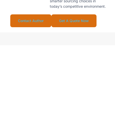
smarter sourcing choices in
today’s competitive environment.
Contact Author
Get A Quote Now
Looking For Reliable
Supplier For Your
Stainless Steel Water
Drinkware Business?