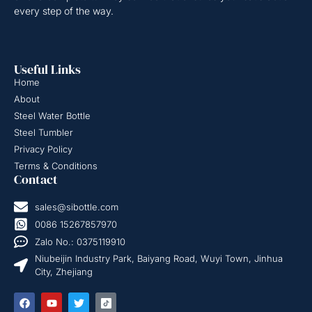
every step of the way.
Useful Links
Home
About
Steel Water Bottle
Steel Tumbler
Privacy Policy
Terms & Conditions
Contact
sales@sibottle.com
0086 15267857970
Zalo No.: 0375119910
Niubeijin Industry Park, Baiyang Road, Wuyi Town, Jinhua
City, Zhejiang